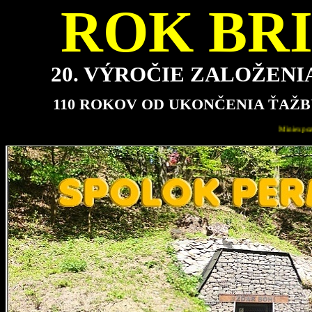
ROK BRI
20. VÝROČIE ZALOŽEN
110 ROKOV OD UKONČENIA ŤAŽB
Miniexpozícia bude pre návštevníkov najbližšie otvorená v 