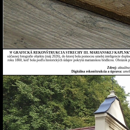
⚒
GRAFICKÁ REKONŠTRUKCIA STRECHY III. MARIANSKEJ KAPLNK
súčasnej fotografie objektu (máj 2026), do ktorej bola pomocou umelej inteligencie dopln
roku 1860, keď bola podľa historických údajov pokrytá marianskou bridlicou. Obrázok pr
Zdroj:
aktuálna
Digitálna rekonštrukcia a úprava:
umel