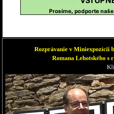
Rozprávanie v Miniexpozícii b
Romana Lehotského s r
Kl