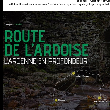
⚒
ROUTE ARDOISE D’AR
440 km dlhá neformálna cezhraničná sieť miest a organizácií spojených spoločným dedič