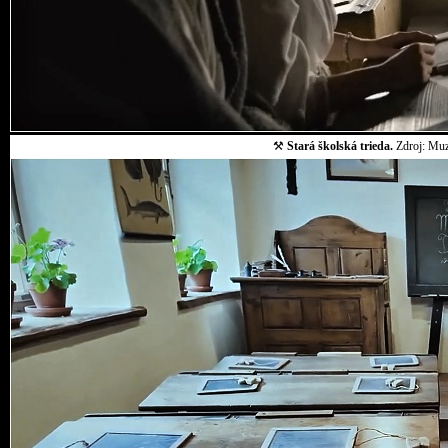
⚒
Stará školská trieda.
Zdroj: Muz