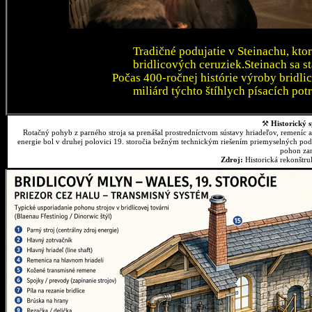
Tradičné podujatie v Steinachu, kto
bridlicových ceruziek.Steinach sa 
Počas 400-ročnej histórie výroby bridli
miliárd týchto štíhlych písacích pot
⚒
Historický s
Rotačný pohyb z parného stroja sa prenášal prostredníctvom sústavy hriadeľov, remeníc 
energie bol v druhej polovici 19. storočia bežným technickým riešením priemyselných podn
pohon zar
Zdroj:
Historická rekonštr