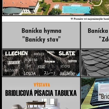
⚒
Poznáte tri najznámejšie baní