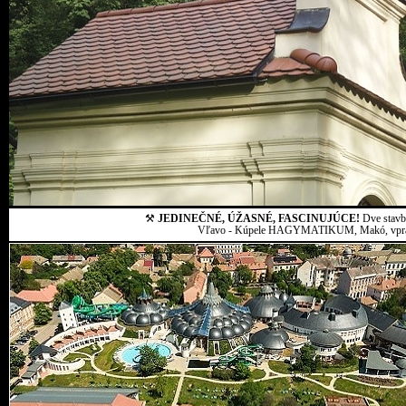
⚒
JEDINEČNÉ, ÚŽASNÉ, FASCINUJÚCE!
Dve stavby
Vľavo - Kúpele HAGYMATIKUM, Makó, vpravo