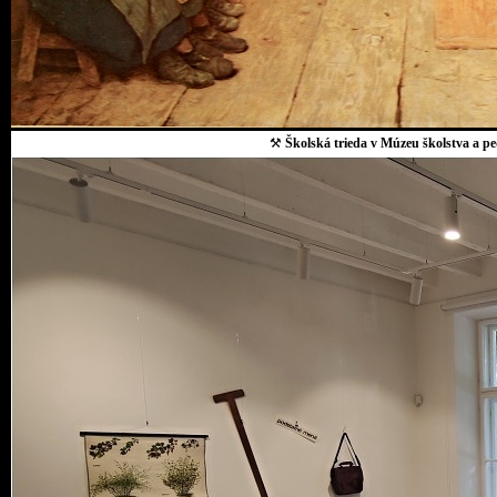
⚒
Školská trieda v Múzeu školstva a p