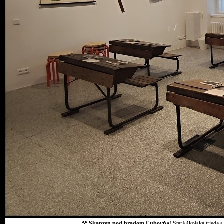
⚒
Skanzen pod hradom Ľubovňa!
Stará školská trieda 