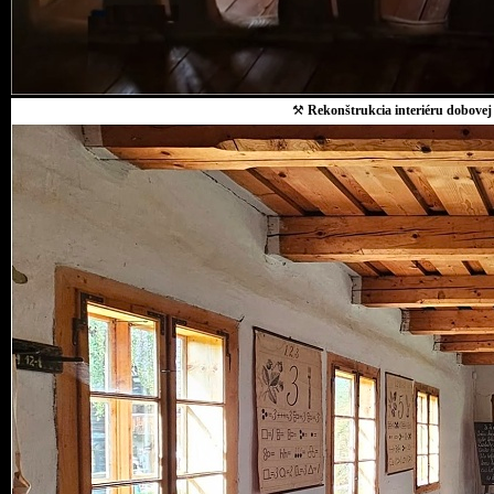
⚒
Rekonštrukcia interiéru dobovej 