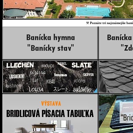
⚒
Poznáte tri najznámejšie baní