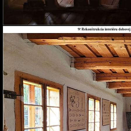
⚒
Rekonštrukcia interiéru dobovej 