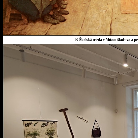
⚒
Školská trieda v Múzeu školstva a p