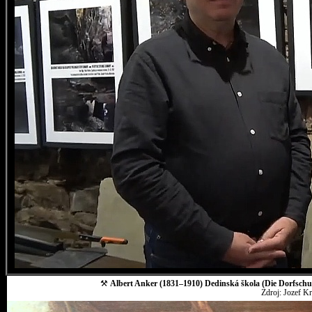
⚒
Albert Anker (1831–1910) Dedinská škola (Die Dorfschul
Zdroj: Jozef K