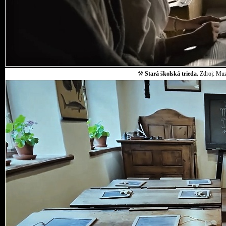
⚒
Stará školská trieda.
Zdroj: Muz