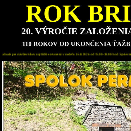
ROK BRI
20. VÝROČIE ZALOŽEN
110 ROKOV OD UKONČENIA ŤAŽB
edeľu 16.8.2026 od 15.00-18.00 hod. Sprievodca expozíciou: Marián Pavlovič, člen Spolku Perm