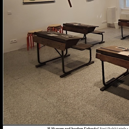
⚒
Skanzen pod hradom Ľubovňa!
Stará školská trieda 