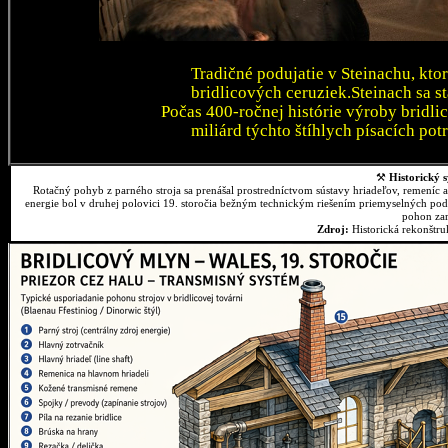
Tradičné podujatie v Steinachu, kto
bridlicových ceruziek.Steinach sa 
Počas 400-ročnej histórie výroby bridli
miliárd týchto štíhlych písacích pot
⚒
Historický s
Rotačný pohyb z parného stroja sa prenášal prostredníctvom sústavy hriadeľov, remeníc 
energie bol v druhej polovici 19. storočia bežným technickým riešením priemyselných podn
pohon zar
Zdroj:
Historická rekonštr