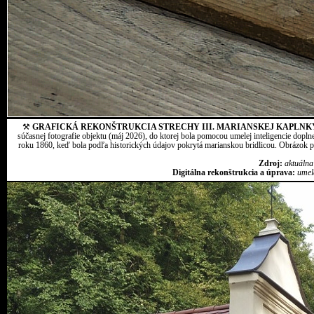
⚒
GRAFICKÁ REKONŠTRUKCIA STRECHY III. MARIANSKEJ KAPLNK
súčasnej fotografie objektu (máj 2026), do ktorej bola pomocou umelej inteligencie dopln
roku 1860, keď bola podľa historických údajov pokrytá marianskou bridlicou. Obrázok pr
Zdroj:
aktuálna
Digitálna rekonštrukcia a úprava:
umel