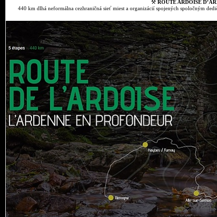
⚒
ROUTE ARDOISE D’AR
440 km dlhá neformálna cezhraničná sieť miest a organizácií spojených spoločným dedič