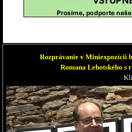
Rozprávanie v Miniexpozícii b
Romana Lehotského s r
Kl