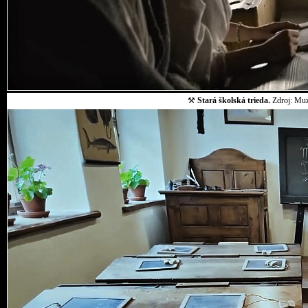
⚒
Stará školská trieda.
Zdroj: Muz