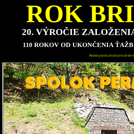
ROK BRI
20. VÝROČIE ZALOŽEN
110 ROKOV OD UKONČENIA ŤAŽB
Miniexpozícia bude pre návštevníkov najbližšie otvorená v nedeľu 16.8.2026 od 15