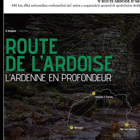
⚒
ROUTE ARDOISE D’AR
440 km dlhá neformálna cezhraničná sieť miest a organizácií spojených spoločným dedič