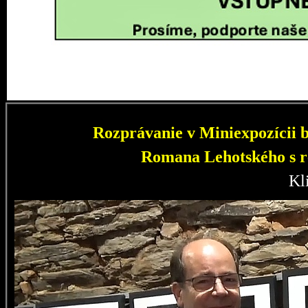
Rozprávanie v Miniexpozícii b
Romana Lehotského s r
Kl