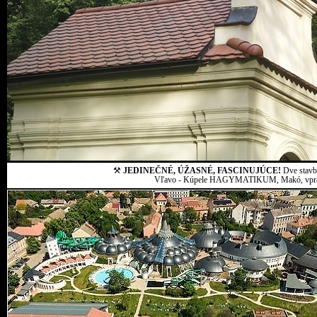
⚒
JEDINEČNÉ, ÚŽASNÉ, FASCINUJÚCE!
Dve stavby
Vľavo - Kúpele HAGYMATIKUM, Makó, vpravo