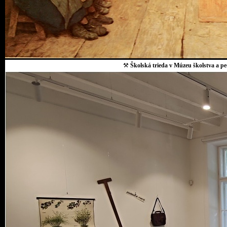
⚒
Školská trieda v Múzeu školstva a p