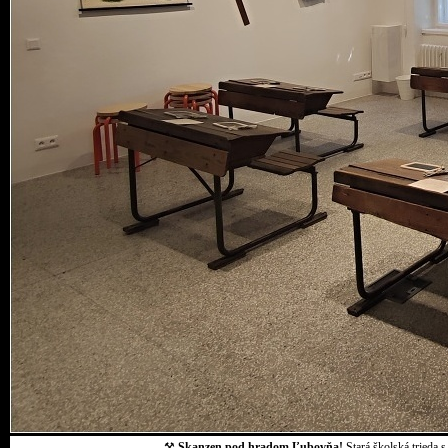
⚒
Skanzen pod hradom Ľubovňa!
Stará školská trieda 