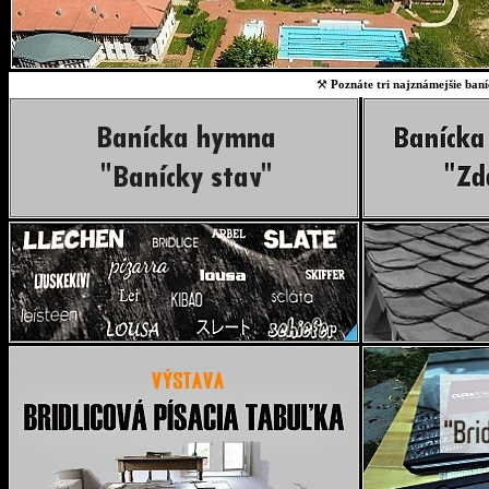
⚒
Poznáte tri najznámejšie baní