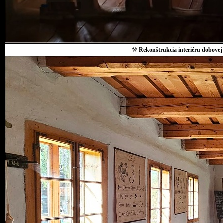
⚒
Rekonštrukcia interiéru dobovej 