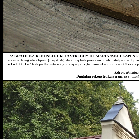
⚒
GRAFICKÁ REKONŠTRUKCIA STRECHY III. MARIANSKEJ KAPLNK
súčasnej fotografie objektu (máj 2026), do ktorej bola pomocou umelej inteligencie dopln
roku 1860, keď bola podľa historických údajov pokrytá marianskou bridlicou. Obrázok pr
Zdroj:
aktuálna
Digitálna rekonštrukcia a úprava:
umel