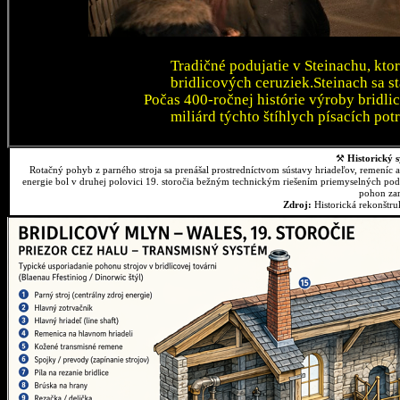
Tradičné podujatie v Steinachu, kto
bridlicových ceruziek.Steinach sa 
Počas 400-ročnej histórie výroby bridli
miliárd týchto štíhlych písacích pot
⚒
Historický s
Rotačný pohyb z parného stroja sa prenášal prostredníctvom sústavy hriadeľov, remeníc 
energie bol v druhej polovici 19. storočia bežným technickým riešením priemyselných podn
pohon zar
Zdroj:
Historická rekonštr