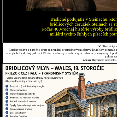
Tradičné podujatie v Steinachu, kto
bridlicových ceruziek.Steinach sa 
Počas 400-ročnej histórie výroby bridli
miliárd týchto štíhlych písacích pot
⚒
Historický s
Rotačný pohyb z parného stroja sa prenášal prostredníctvom sústavy hriadeľov, remeníc 
energie bol v druhej polovici 19. storočia bežným technickým riešením priemyselných podn
pohon zar
Zdroj:
Historická rekonštr