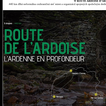
⚒
ROUTE ARDOISE D’AR
440 km dlhá neformálna cezhraničná sieť miest a organizácií spojených spoločným dedič