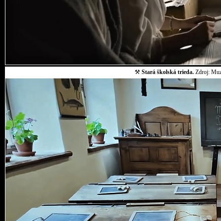
⚒
Stará školská trieda.
Zdroj: Muz