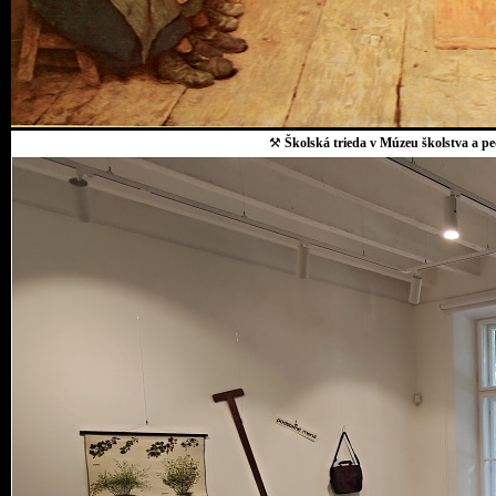
⚒
Školská trieda v Múzeu školstva a p