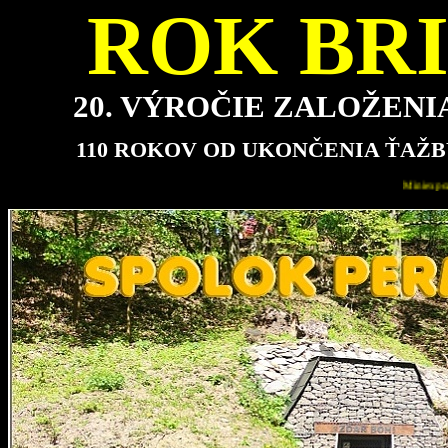
ROK BRI
20. VÝROČIE ZALOŽEN
110 ROKOV OD UKONČENIA ŤAŽB
Miniexpozícia bude pre návštevníkov najbližšie otvorená v 