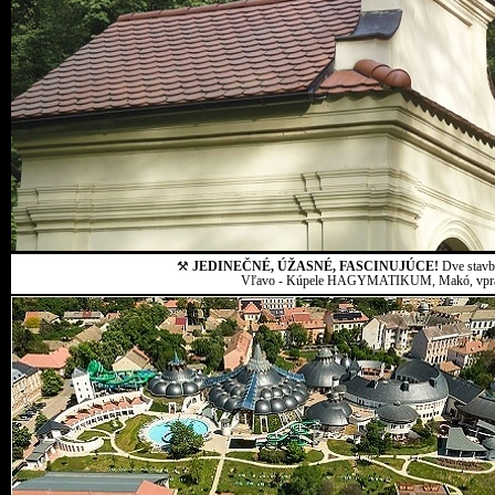
⚒
JEDINEČNÉ, ÚŽASNÉ, FASCINUJÚCE!
Dve stavby
Vľavo - Kúpele HAGYMATIKUM, Makó, vpravo