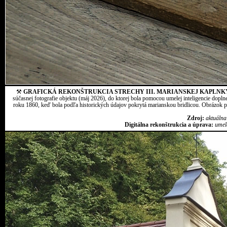
⚒
GRAFICKÁ REKONŠTRUKCIA STRECHY III. MARIANSKEJ KAPLNK
súčasnej fotografie objektu (máj 2026), do ktorej bola pomocou umelej inteligencie dopln
roku 1860, keď bola podľa historických údajov pokrytá marianskou bridlicou. Obrázok pr
Zdroj:
aktuálna
Digitálna rekonštrukcia a úprava:
umel