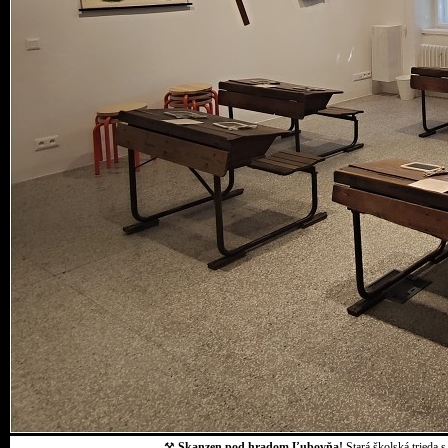
⚒
Skanzen pod hradom Ľubovňa!
Stará školská trieda 