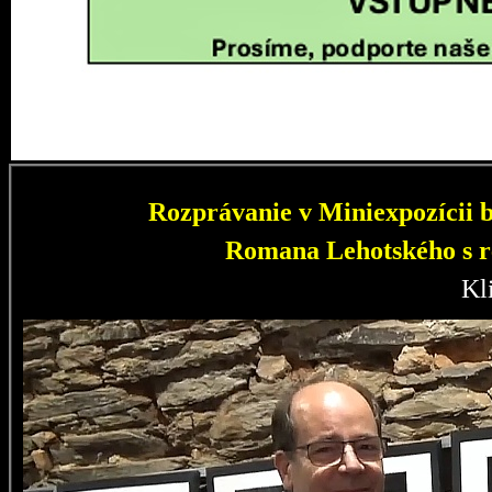
Rozprávanie v Miniexpozícii b
Romana Lehotského s r
Kl