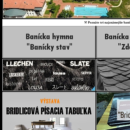
⚒
Poznáte tri najznámejšie baní