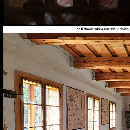
⚒
Rekonštrukcia interiéru dobovej 