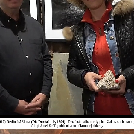
10) Dedinská škola (Die Dorfschule, 1896)
: Detailná maľba triedy plnej žiakov s ich osobn
Zdroj: Jozef Kráľ, pohľdnica zo súkromnej zbierky