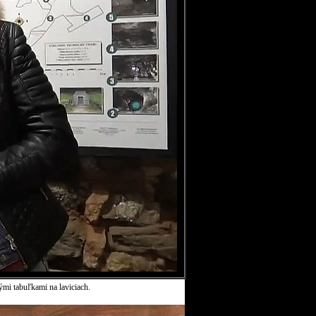
ými tabuľkami na laviciach.