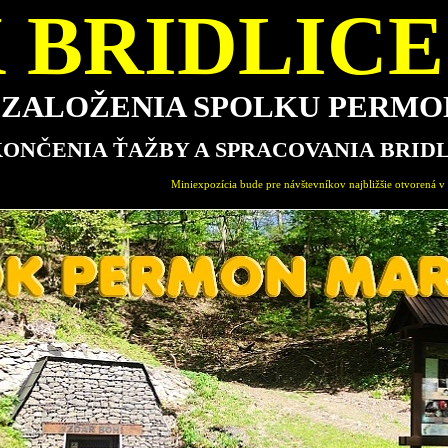
 BRIDLICE 
E ZALOŽENIA SPOLKU PERM
KONČENIA ŤAŽBY A SPRACOVANIA BRID
Miniexpozícia bude pre návštevníkov najbližšie otvorená v nedeľu 16.8.2026 od 15.00-18.