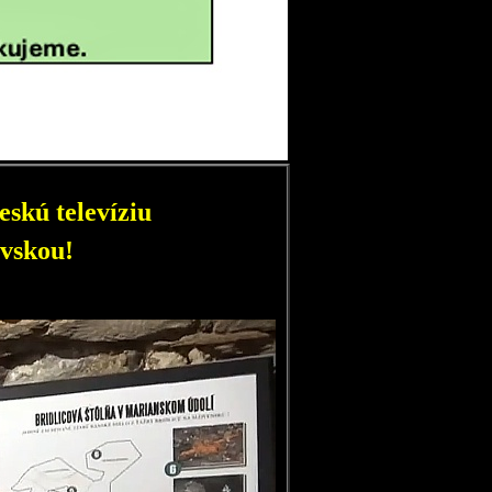
skú televíziu
vskou!