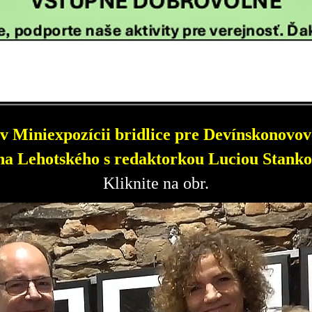
v Miniexpozícii bridlice pre Devínskonovove
a Lehotského s redaktorkou Luciou Stanko
Kliknite na obr.