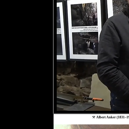
⚒
Albert Anker (1831–19