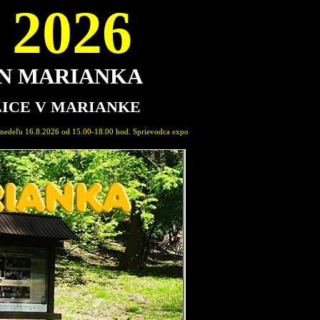
2026
ON MARIANKA
LICE V MARIANKE
00 hod. Sprievodca expozíciou: Marián Pavlovič, člen Spolku Permon Marianka. Vstupné dobrovo