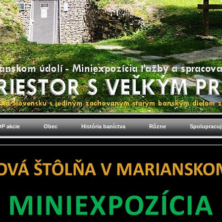
P akcie
Obec
História baníctva
Rôzne
Spolupracu