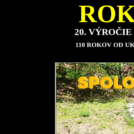
ROK
20. VÝROČI
110 ROKOV OD U
Miniexpozícia bude 