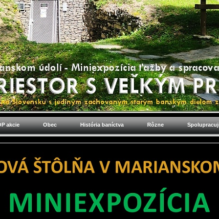
P akcie
Obec
História baníctva
Rôzne
Spolupracu