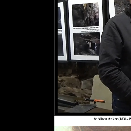
⚒
Albert Anker (1831–19