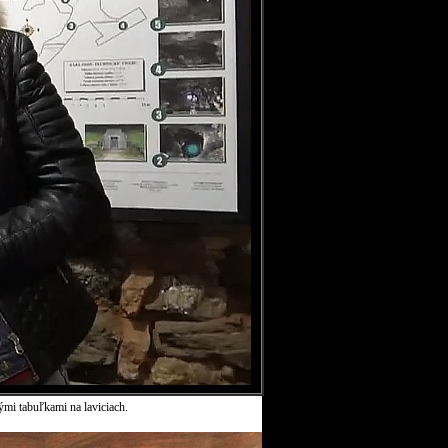
ými tabuľkami na laviciach.