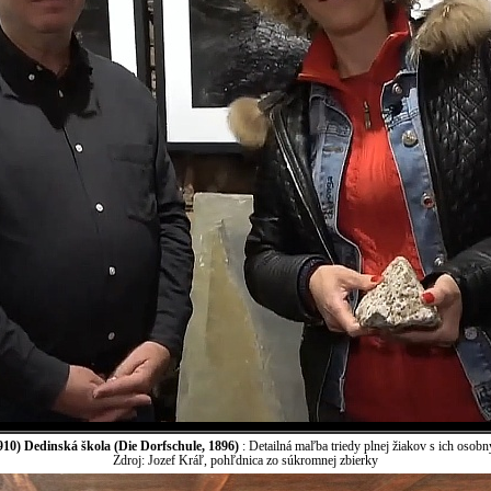
10) Dedinská škola (Die Dorfschule, 1896)
: Detailná maľba triedy plnej žiakov s ich osobn
Zdroj: Jozef Kráľ, pohľdnica zo súkromnej zbierky