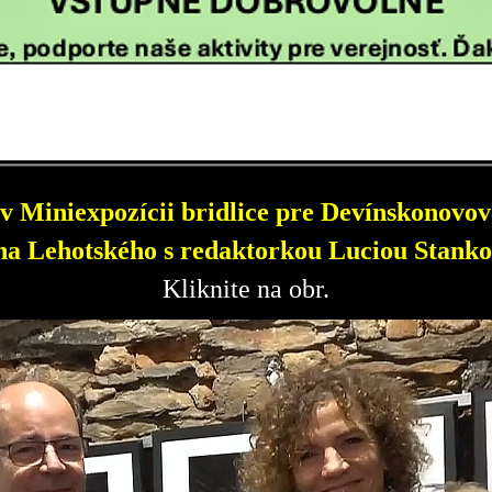
v Miniexpozícii bridlice pre Devínskonovove
a Lehotského s redaktorkou Luciou Stanko
Kliknite na obr.