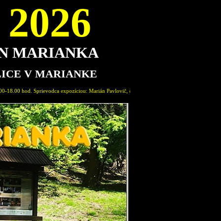
2026
ON MARIANKA
LICE V MARIANKE
íciou: Marián Pavlovič, člen Spolku Permon Marianka. Vstupné dobrovoľné. Navštívte našu mini