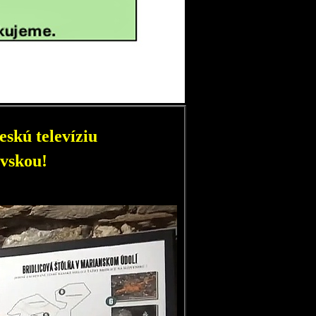
skú televíziu
vskou!