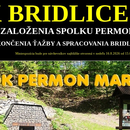
 BRIDLICE 
E ZALOŽENIA SPOLKU PERM
KONČENIA ŤAŽBY A SPRACOVANIA BRID
pre návštevníkov najbližšie otvorená v nedeľu 16.8.2026 od 15.00-18.00 hod. Sprievodca expoz