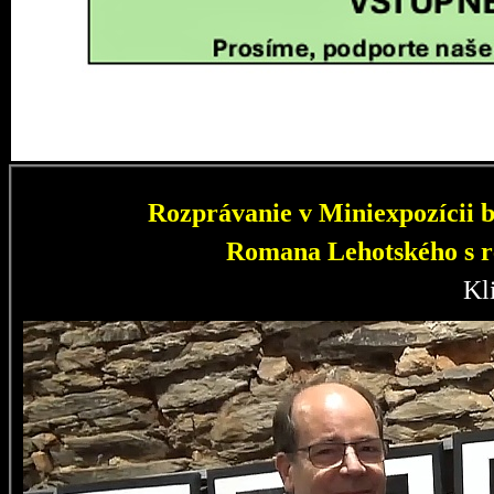
Rozprávanie v Miniexpozícii b
Romana Lehotského s r
Kl