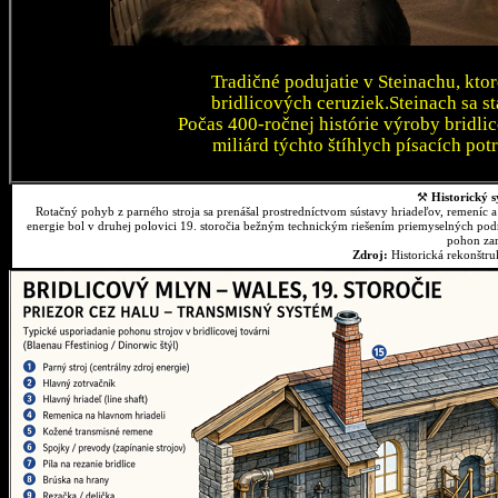
Tradičné podujatie v Steinachu, kto
bridlicových ceruziek.Steinach sa 
Počas 400-ročnej histórie výroby bridli
miliárd týchto štíhlych písacích pot
⚒
Historický s
Rotačný pohyb z parného stroja sa prenášal prostredníctvom sústavy hriadeľov, remeníc 
energie bol v druhej polovici 19. storočia bežným technickým riešením priemyselných podn
pohon zar
Zdroj:
Historická rekonštr