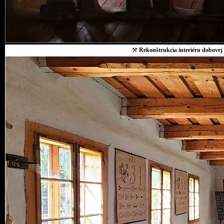
⚒
Rekonštrukcia interiéru dobovej 