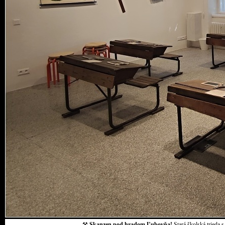
⚒
Skanzen pod hradom Ľubovňa!
Stará školská trieda 