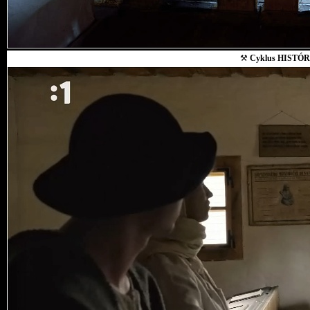
⚒
Cyklus HISTÓR