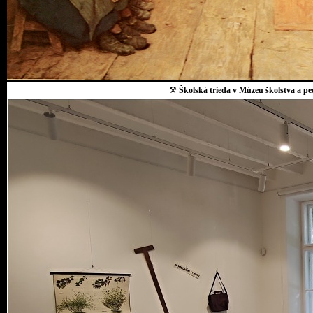
⚒
Školská trieda v Múzeu školstva a p