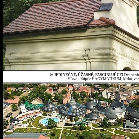
⚒
JEDINEČNÉ, ÚŽASNÉ, FASCINUJÚCE!
Dve stavby
Vľavo - Kúpele HAGYMATIKUM, Makó, vpravo