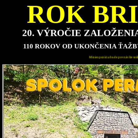
ROK BRI
20. VÝROČIE ZALOŽEN
110 ROKOV OD UKONČENIA ŤAŽB
Miniexpozícia bude pre návštevníkov najbližšie otvorená v nedeľu 16.8.2026 od 15.