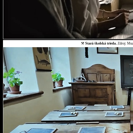
⚒
Stará školská trieda.
Zdroj: Muz