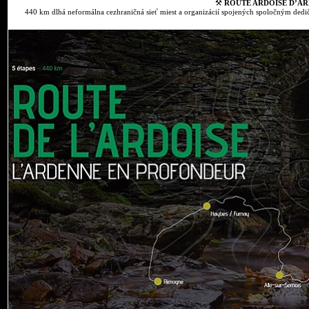
⚒
ROUTE ARDOISE D’AR
440 km dlhá neformálna cezhraničná sieť miest a organizácií spojených spoločným dedič