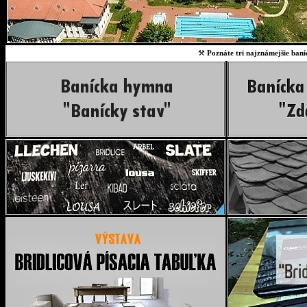
⚒
Poznáte tri najznámejšie baní