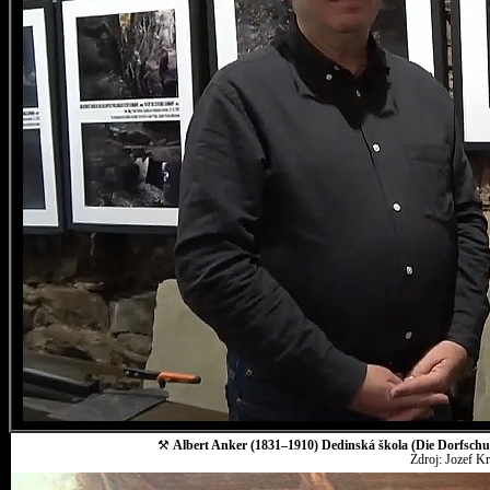
⚒
Albert Anker (1831–1910) Dedinská škola (Die Dorfschul
Zdroj: Jozef K