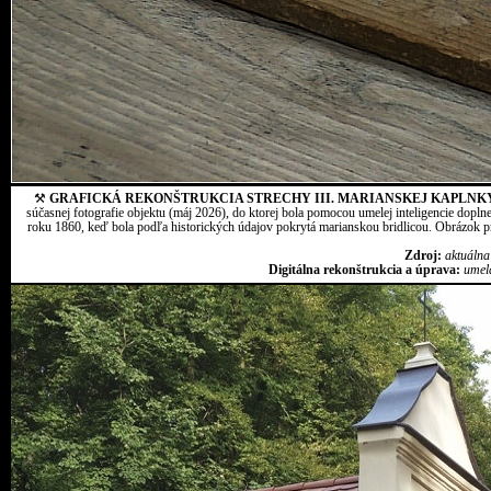
⚒
GRAFICKÁ REKONŠTRUKCIA STRECHY III. MARIANSKEJ KAPLNK
súčasnej fotografie objektu (máj 2026), do ktorej bola pomocou umelej inteligencie dopln
roku 1860, keď bola podľa historických údajov pokrytá marianskou bridlicou. Obrázok pr
Zdroj:
aktuálna
Digitálna rekonštrukcia a úprava:
umel