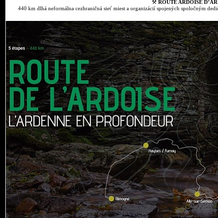
⚒
ROUTE ARDOISE D’AR
440 km dlhá neformálna cezhraničná sieť miest a organizácií spojených spoločným dedič