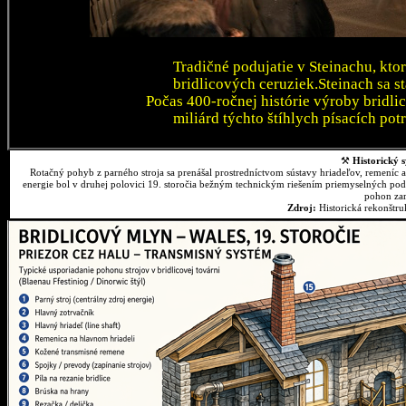
Tradičné podujatie v Steinachu, kto
bridlicových ceruziek.Steinach sa 
Počas 400-ročnej histórie výroby bridli
miliárd týchto štíhlych písacích pot
⚒
Historický s
Rotačný pohyb z parného stroja sa prenášal prostredníctvom sústavy hriadeľov, remeníc 
energie bol v druhej polovici 19. storočia bežným technickým riešením priemyselných podn
pohon zar
Zdroj:
Historická rekonštr