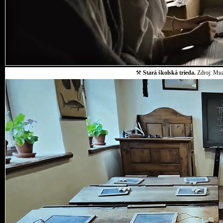
⚒
Stará školská trieda.
Zdroj: Muz