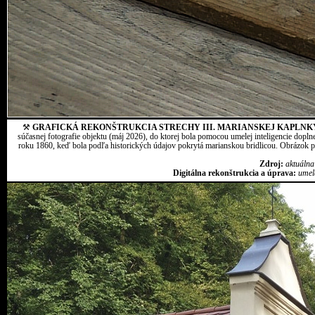
⚒
GRAFICKÁ REKONŠTRUKCIA STRECHY III. MARIANSKEJ KAPLNK
súčasnej fotografie objektu (máj 2026), do ktorej bola pomocou umelej inteligencie dopln
roku 1860, keď bola podľa historických údajov pokrytá marianskou bridlicou. Obrázok pr
Zdroj:
aktuálna
Digitálna rekonštrukcia a úprava:
umel