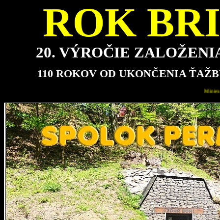
ROK BRI
20. VÝROČIE ZALOŽEN
110 ROKOV OD UKONČENIA ŤAŽB
Miniexpozícia bude pre návštevníkov najbližšie otvorená