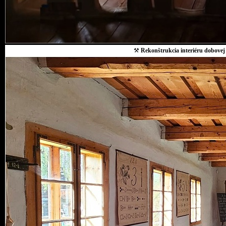
⚒
Rekonštrukcia interiéru dobovej 