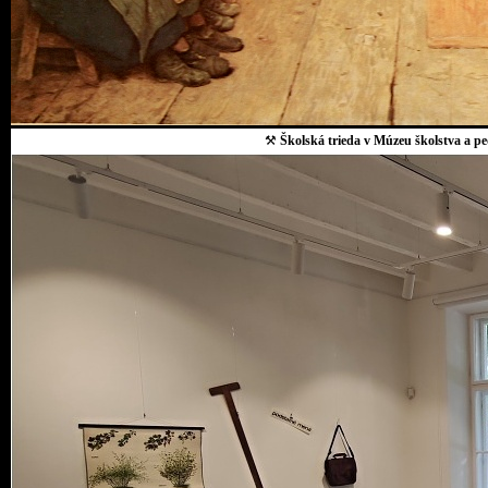
⚒
Školská trieda v Múzeu školstva a p