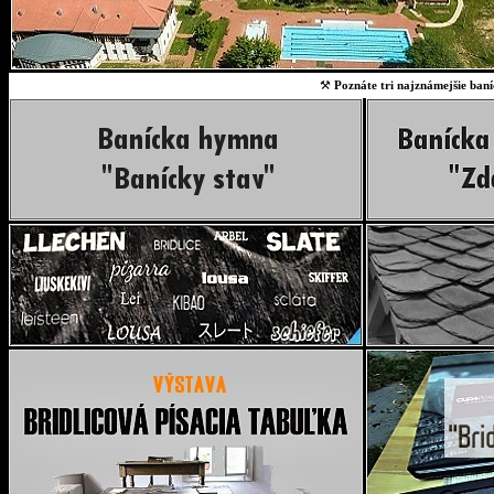
⚒
Poznáte tri najznámejšie baní