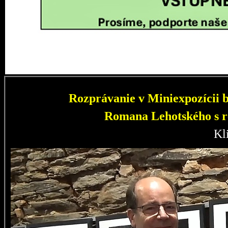
Rozprávanie v Miniexpozícii b
Romana Lehotského s r
Kl