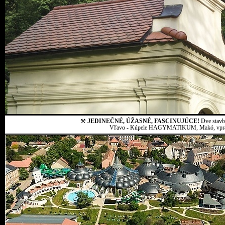
⚒
JEDINEČNÉ, ÚŽASNÉ, FASCINUJÚCE!
Dve stavby
Vľavo - Kúpele HAGYMATIKUM, Makó, vpravo