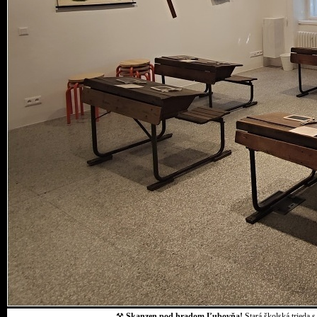
⚒
Skanzen pod hradom Ľubovňa!
Stará školská trieda 