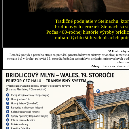
Tradičné podujatie v Steinachu, kto
bridlicových ceruziek.Steinach sa 
Počas 400-ročnej histórie výroby bridli
miliárd týchto štíhlych písacích pot
⚒
Historický s
Rotačný pohyb z parného stroja sa prenášal prostredníctvom sústavy hriadeľov, remeníc 
energie bol v druhej polovici 19. storočia bežným technickým riešením priemyselných podn
pohon zar
Zdroj:
Historická rekonštr