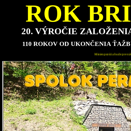
ROK BRI
20. VÝROČIE ZALOŽEN
110 ROKOV OD UKONČENIA ŤAŽB
Miniexpozícia bude pre návštevníkov najbližšie otvorená v nedeľu 16.8.202