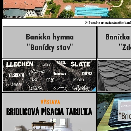
⚒
Poznáte tri najznámejšie baní