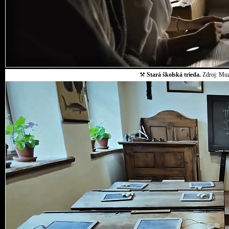
⚒
Stará školská trieda.
Zdroj: Muz