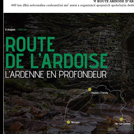
⚒
ROUTE ARDOISE D’AR
440 km dlhá neformálna cezhraničná sieť miest a organizácií spojených spoločným dedič