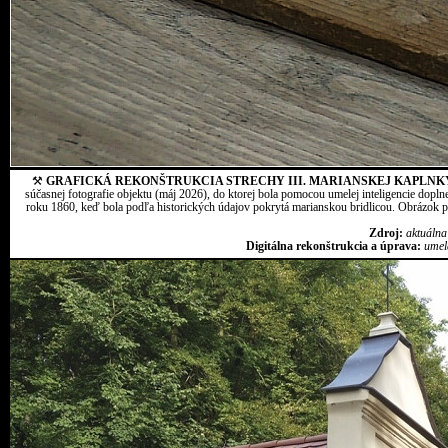
⚒
GRAFICKÁ REKONŠTRUKCIA STRECHY III. MARIANSKEJ KAPLNK
súčasnej fotografie objektu (máj 2026), do ktorej bola pomocou umelej inteligencie dopln
roku 1860, keď bola podľa historických údajov pokrytá marianskou bridlicou. Obrázok pr
Zdroj:
aktuálna
Digitálna rekonštrukcia a úprava:
umel