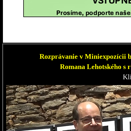
Rozprávanie v Miniexpozícii b
Romana Lehotského s r
Kl