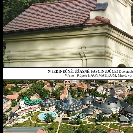
⚒
JEDINEČNÉ, ÚŽASNÉ, FASCINUJÚCE!
Dve stavby
Vľavo - Kúpele HAGYMATIKUM, Makó, vpravo