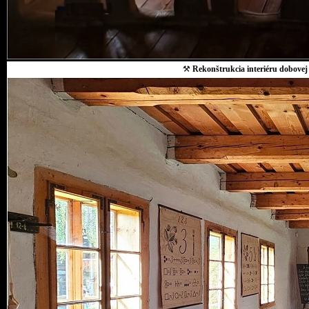
⚒
Rekonštrukcia interiéru dobovej 