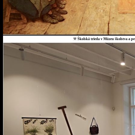
⚒
Školská trieda v Múzeu školstva a p