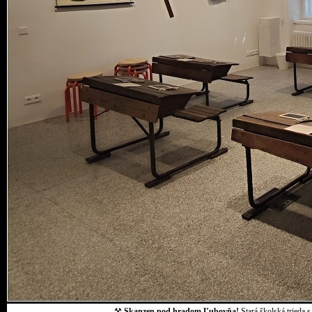
⚒
Skanzen pod hradom Ľubovňa!
Stará školská trieda 