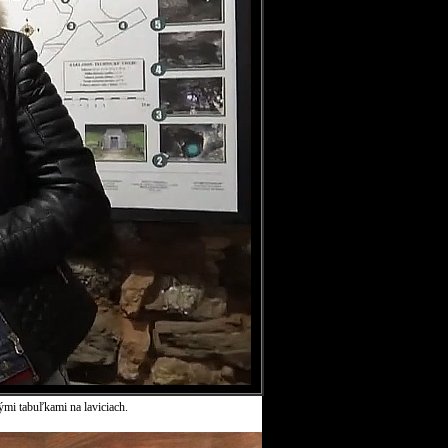
ými tabuľkami na laviciach.