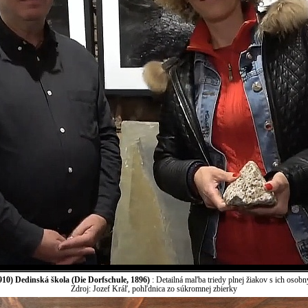
10) Dedinská škola (Die Dorfschule, 1896)
: Detailná maľba triedy plnej žiakov s ich osobn
Zdroj: Jozef Kráľ, pohľdnica zo súkromnej zbierky