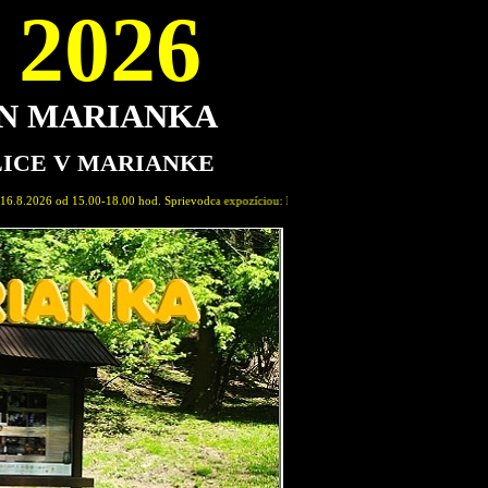
2026
ON MARIANKA
LICE V MARIANKE
 Sprievodca expozíciou: Marián Pavlovič, člen Spolku Permon Marianka. Vstupné dobrovoľné. Na