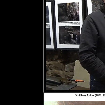
⚒
Albert Anker (1831–19