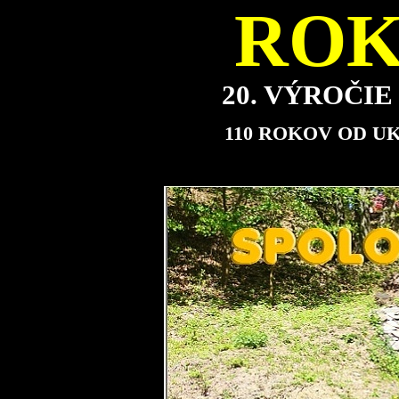
ROK
20. VÝROČI
110 ROKOV OD U
Mi