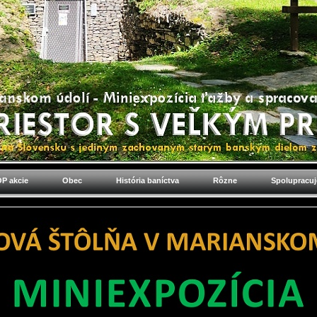
P akcie
Obec
História baníctva
Rôzne
Spolupracu