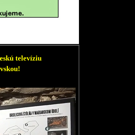
skú televíziu
vskou!