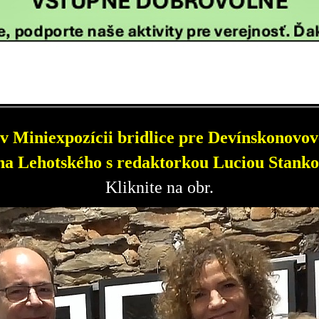
v Miniexpozícii bridlice pre Devínskonovove
a Lehotského s redaktorkou Luciou Stanko
Kliknite na obr.