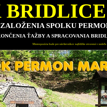
 BRIDLICE 
E ZALOŽENIA SPOLKU PERM
KONČENIA ŤAŽBY A SPRACOVANIA BRID
niexpozícia bude pre návštevníkov najbližšie otvorená v nedeľu 16.8.2026 od 15.00-18.00 hod.