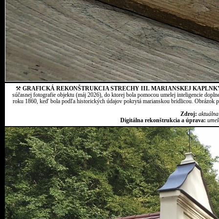
⚒
GRAFICKÁ REKONŠTRUKCIA STRECHY III. MARIANSKEJ KAPLNK
súčasnej fotografie objektu (máj 2026), do ktorej bola pomocou umelej inteligencie dopln
roku 1860, keď bola podľa historických údajov pokrytá marianskou bridlicou. Obrázok pr
Zdroj:
aktuálna
Digitálna rekonštrukcia a úprava:
umel