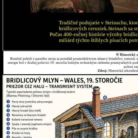
Tradičné podujatie v Steinachu, kto
bridlicových ceruziek.Steinach sa 
Počas 400-ročnej histórie výroby bridli
miliárd týchto štíhlych písacích pot
⚒
Historický s
Rotačný pohyb z parného stroja sa prenášal prostredníctvom sústavy hriadeľov, remeníc 
energie bol v druhej polovici 19. storočia bežným technickým riešením priemyselných podn
pohon zar
Zdroj:
Historická rekonštr