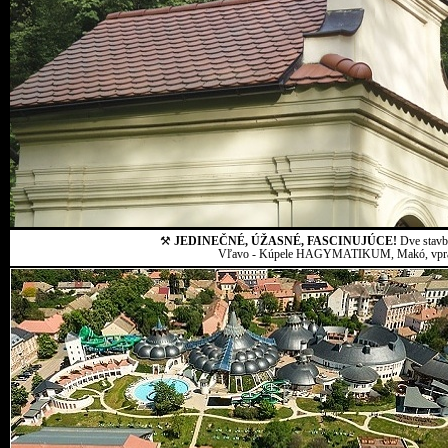
⚒
JEDINEČNÉ, ÚŽASNÉ, FASCINUJÚCE!
Dve stavby
Vľavo - Kúpele HAGYMATIKUM, Makó, vpravo