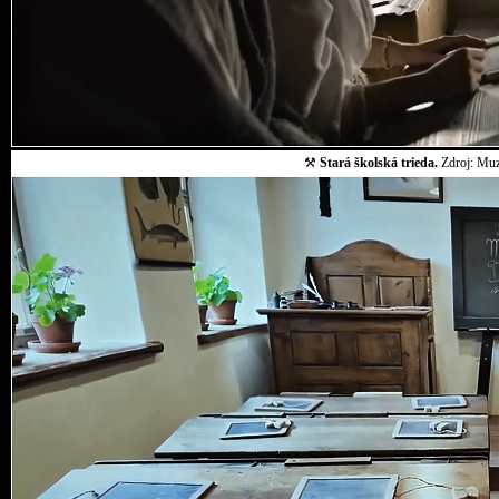
⚒
Stará školská trieda.
Zdroj: Muz