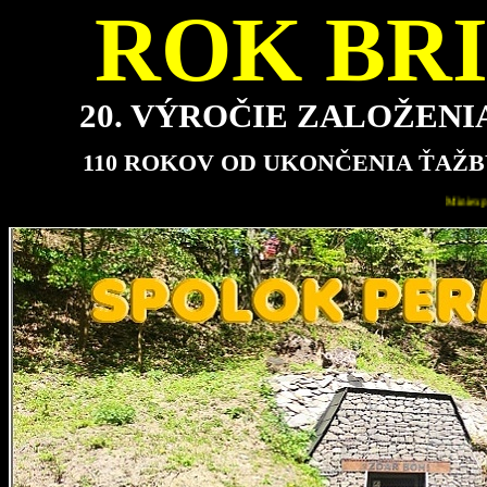
ROK BRI
20. VÝROČIE ZALOŽEN
110 ROKOV OD UKONČENIA ŤAŽB
Miniexpozícia bude pre návštevníkov najbližšie otvorená