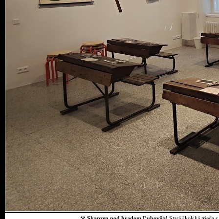
⚒
Skanzen pod hradom Ľubovňa!
Stará školská trieda 