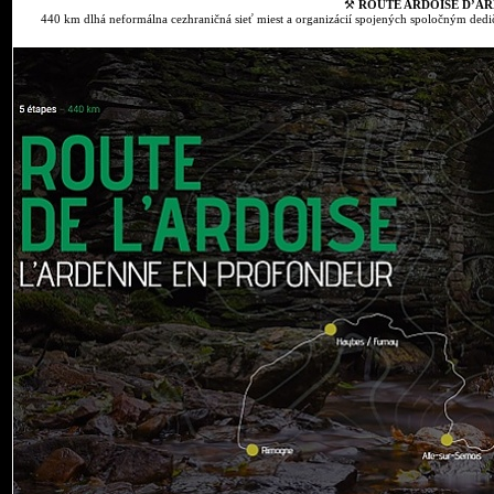
⚒
ROUTE ARDOISE D’AR
440 km dlhá neformálna cezhraničná sieť miest a organizácií spojených spoločným dedič