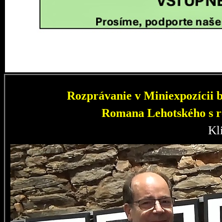
Rozprávanie v Miniexpozícii b
Romana Lehotského s r
Kl