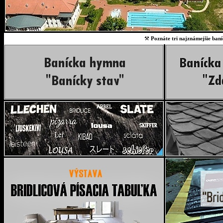
⚒
Poznáte tri najznámejšie baní