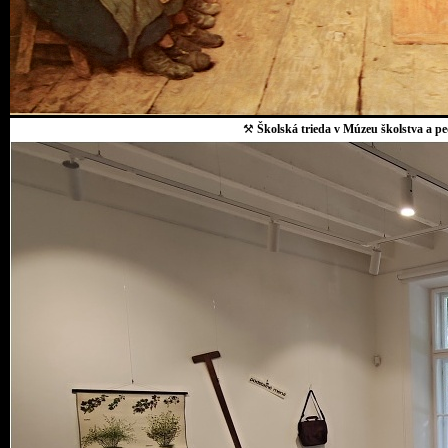
⚒
Školská trieda v Múzeu školstva a p