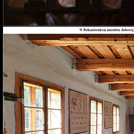
⚒
Rekonštrukcia interiéru dobovej 